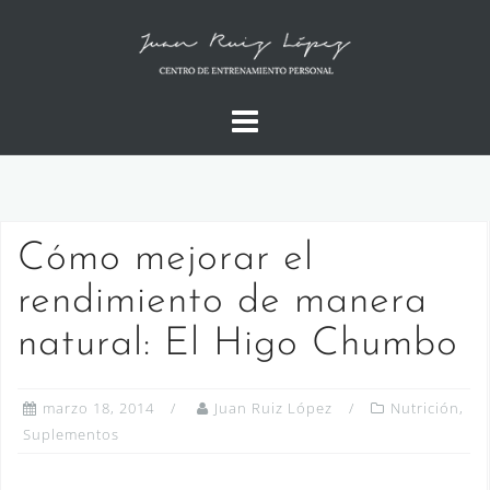
Saltar
al
contenido
Cómo mejorar el
rendimiento de manera
natural: El Higo Chumbo
marzo 18, 2014
Juan Ruiz López
Nutrición
,
Suplementos