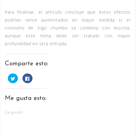
Para finalizar, el artículo concluye que estos efectos
podrían verse aumentados en mayor medida si el
consumo de higo chumbo se combina con leucina,
aunque este tema debe ser tratado con mayor
profundidad en otra entrada.
Comparte esto:
H
H
a
a
z
z
c
c
l
l
i
i
Me gusta esto:
c
c
p
p
a
a
r
r
Cargando...
a
a
c
c
o
o
m
m
p
p
a
a
r
r