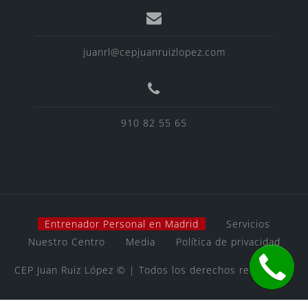
juanrl@cepjuanruizlopez.com
910 82 55 65
Entrenador Personal en Madrid
Servicios
Nuestro Centro
Media
Política de privacidad
CEP Juan Ruiz López © | Todos los derechos reservados