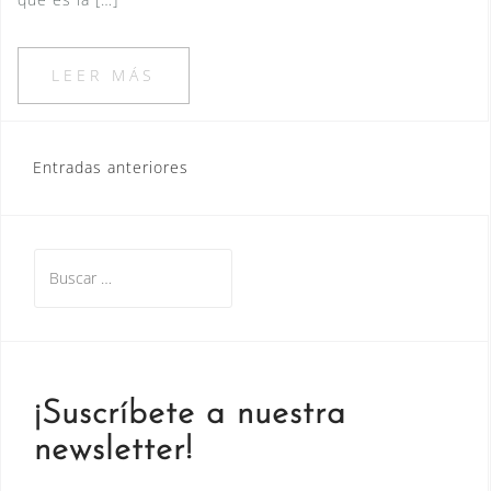
LEER MÁS
Navegación
Entradas anteriores
de
entradas
Buscar:
¡Suscríbete a nuestra
newsletter!