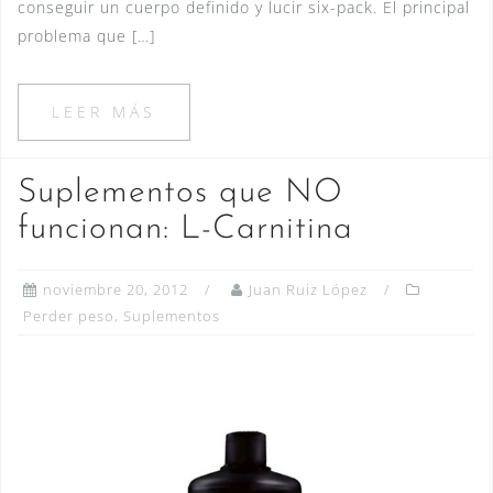
conseguir un cuerpo definido y lucir six-pack. El principal
problema que […]
LEER MÁS
Suplementos que NO
funcionan: L-Carnitina
noviembre 20, 2012
Juan Ruiz López
Perder peso
,
Suplementos