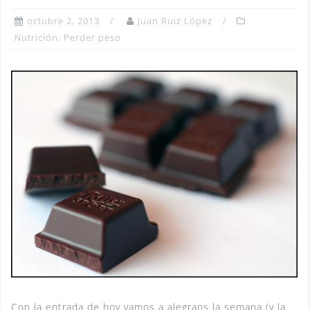
octubre 2, 2013
Juan Ruiz López
Nutrición
,
Perder peso
Con la entrada de hoy vamos a alegraos la semana (y la