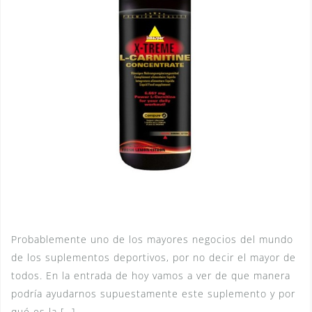
Probablemente uno de los mayores negocios del mundo
de los suplementos deportivos, por no decir el mayor de
todos. En la entrada de hoy vamos a ver de que manera
podría ayudarnos supuestamente este suplemento y por
qué es la […]