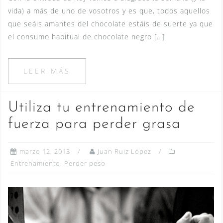
vida) a más de uno de vosotros y es que, todos aquellos
que seáis amantes del chocolate estáis de suerte ya que
el consumo habitual de chocolate negro […]
LEER MÁS
Utiliza tu entrenamiento de
fuerza para perder grasa
marzo 12, 2013
Juan Ruiz López
Entrenamiento
,
Perder peso