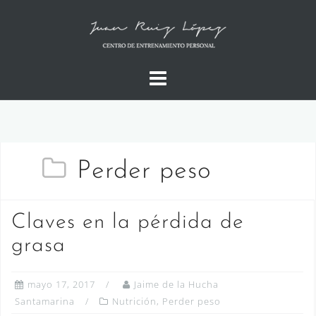
Saltar
al
contenido
Perder peso
Claves en la pérdida de
grasa
mayo 17, 2017
Jaime de la Hucha
Santamarina
Nutrición
,
Perder peso