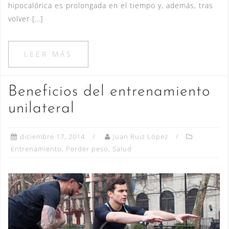
hipocalórica es prolongada en el tiempo y, además, tras
volver […]
LEER MÁS
Beneficios del entrenamiento
unilateral
diciembre 17, 2014
Juan Ruiz López
Entrenamiento
,
Perder peso
,
Salud