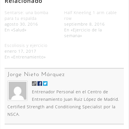
Relacionado
i
c
t
e
t
b
Sentarse: una bomba
Half Kneeling 1 arm cable
e
o
r
o
para tu espalda
row
(
k
agosto 30, 2016
septiembre 8, 2016
S
(
e
S
En «Salud»
En «Ejercicio de la
a
e
b
a
semana»
r
b
e
r
e
e
Escoliosis y ejercicio
n
e
enero 17, 2017
u
n
n
u
En «Entrenamiento»
a
n
v
a
e
v
n
e
t
n
Jorge Nieto Márquez
a
t
n
a
a
n
n
a
u
n
Entrenador Personal en el Centro de
e
u
v
e
Entrenamiento Juan Ruiz López de Madrid.
a
v
)
a
Certified Strength and Conditioning Specialist por la
)
NSCA.