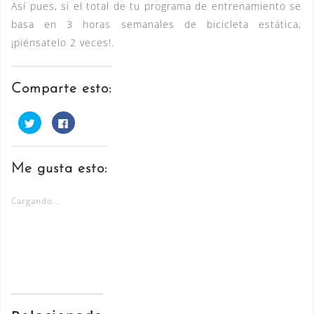
Así pues, si el total de tu programa de entrenamiento se
basa en 3 horas semanales de bicicleta estática,
¡piénsatelo 2 veces!.
Comparte esto:
H
H
a
a
z
z
c
c
l
l
i
i
Me gusta esto:
c
c
p
p
a
a
r
r
Cargando...
a
a
c
c
o
o
m
m
p
p
a
a
r
r
t
t
i
i
r
r
e
e
n
n
T
F
w
a