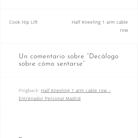
Navegación
Cook Hip Lift
Half Kneeling 1 arm cable
row
de
entradas
Un comentario sobre “
Decálogo
sobre cómo sentarse
”
Pingback:
Half Kneeling 1 arm cable row –
Entrenador Personal Madrid