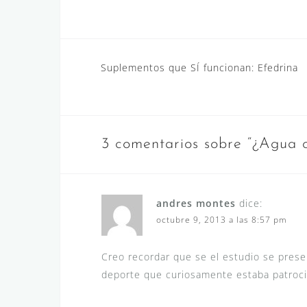
a
v
)
a
)
Navegación
Suplementos que SÍ funcionan: Efedrina
de
entradas
3 comentarios sobre “
¿Agua 
andres montes
dice:
octubre 9, 2013 a las 8:57 pm
Creo recordar que se el estudio se prese
deporte que curiosamente estaba patroc