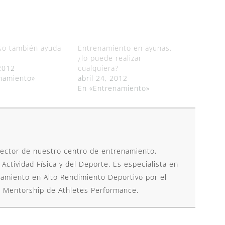
so también ayuda
Entrenamiento en ayunas,
r
¿lo puede realizar
 2012
cualquiera?
namiento»
abril 24, 2012
En «Entrenamiento»
rector de nuestro centro de entrenamiento,
 Actividad Física y del Deporte. Es especialista en
amiento en Alto Rendimiento Deportivo por el
l Mentorship de Athletes Performance.