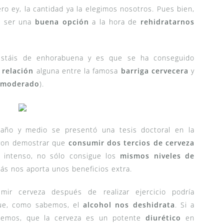
ero ey, la cantidad ya la elegimos nosotros. Pues bien,
 ser una
buena opción
a la hora de
rehidratarnos
estáis de enhorabuena y es que se ha conseguido
 relación
alguna entre la famosa
barriga cervecera
y
moderado
).
año y medio se presentó una tesis doctoral en la
ron demostrar que
consumir dos tercios de cerveza
o intenso, no sólo consigue los
mismos niveles de
s nos aporta unos beneficios extra.
ir cerveza después de realizar ejercicio podría
 que, como sabemos, el
alcohol nos deshidrata
. Si a
emos, que la cerveza es un potente
diurético
en