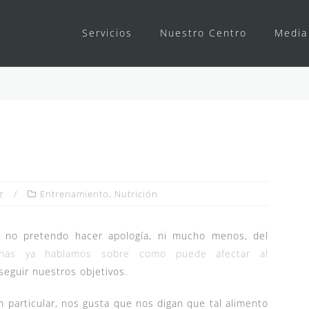
Servicios
Nuestro Centro
Media
z
Entrenamiento
,
Nutrición
y no pretendo hacer apología, ni mucho menos, del
nas ya hablamos sobre como puede afectar al
seguir nuestros objetivos.
n particular, nos gusta que nos digan que tal alimento