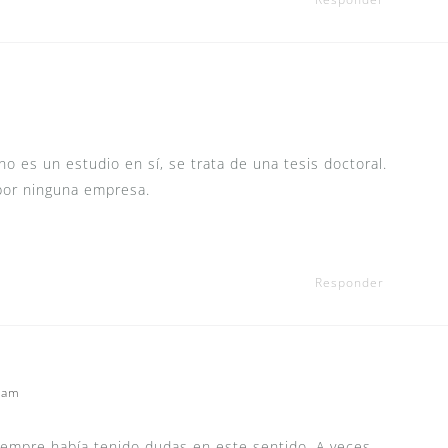
no es un estudio en sí, se trata de una tesis doctoral.
por ninguna empresa.
Responder
8 am
iempre había tenido dudas en este sentido. A veces