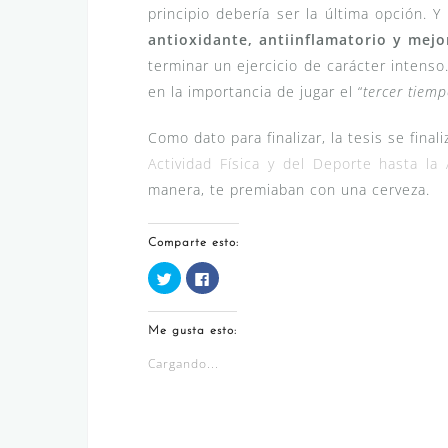
principio debería ser la última opción. Y
antioxidante, antiinflamatorio y mejor
terminar un ejercicio de carácter intenso
en la importancia de jugar el “
tercer tiem
Como dato para finalizar, la tesis se fina
Actividad Física y del Deporte hasta la
manera, te premiaban con una cerveza.
Comparte esto:
H
H
a
a
z
z
c
c
l
l
Me gusta esto:
i
i
c
c
p
p
Cargando...
a
a
r
r
a
a
c
c
o
o
m
m
p
p