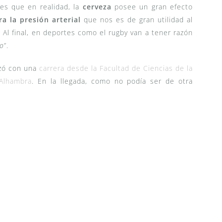
 es que en realidad, la
cerveza
posee un gran efecto
a la presión arterial
que nos es de gran utilidad al
. Al final, en deportes como el rugby van a tener razón
po
”.
lizó con una
carrera desde la Facultad de Ciencias de la
 Alhambra
. En la llegada, como no podía ser de otra