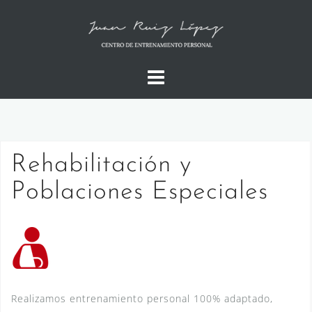
Saltar
al
contenido
Rehabilitación y
Poblaciones Especiales
Realizamos entrenamiento personal 100% adaptado,