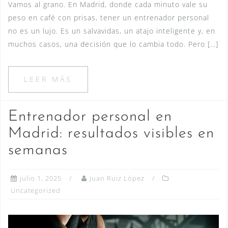
Vamos al grano. En Madrid, donde cada minuto vale su
peso en café con prisas, tener un entrenador personal
no es un lujo. Es un salvavidas, un atajo inteligente y, en
muchos casos, una decisión que lo cambia todo. Pero […]
LEER MÁS
Entrenador personal en
Madrid: resultados visibles en
semanas
julio 1, 2025
Juan Ruiz López
Uncategorized